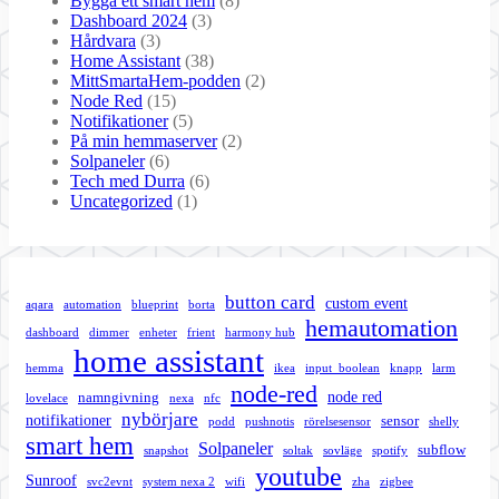
Bygga ett smart hem
(8)
Dashboard 2024
(3)
Hårdvara
(3)
Home Assistant
(38)
MittSmartaHem-podden
(2)
Node Red
(15)
Notifikationer
(5)
På min hemmaserver
(2)
Solpaneler
(6)
Tech med Durra
(6)
Uncategorized
(1)
button card
custom event
aqara
automation
blueprint
borta
hemautomation
dashboard
dimmer
enheter
frient
harmony hub
home assistant
hemma
ikea
input_boolean
knapp
larm
node-red
node red
namngivning
lovelace
nexa
nfc
nybörjare
notifikationer
sensor
podd
pushnotis
rörelsesensor
shelly
smart hem
Solpaneler
subflow
snapshot
soltak
sovläge
spotify
youtube
Sunroof
svc2evnt
system nexa 2
wifi
zha
zigbee