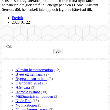
sensors som registrerade produktionen från mina nyinstallerade
solpaneler inte gick att få in i energy panelen i Home Assistant.
Sensors dök helt enkelt inte upp och jag blev hänvisad till…
Fredrik
2023-01-22
Sök
Sök
Allmänt hemautomation
(12)
Bygg ett hemlarm
(2)
Bygga ett smart hem
(8)
Dashboard 2024
(3)
Hårdvara
(3)
Home Assistant
(38)
MittSmartaHem-podden
(2)
Node Red
(15)
Notifikationer
(5)
På min hemmaserver
(2)