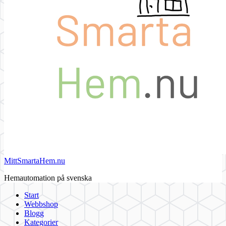
MittSmartaHem.nu
Hemautomation på svenska
Start
Webbshop
Blogg
Kategorier