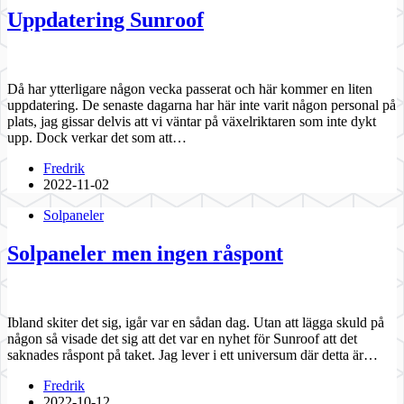
Uppdatering Sunroof
Då har ytterligare någon vecka passerat och här kommer en liten
uppdatering. De senaste dagarna har här inte varit någon personal på
plats, jag gissar delvis att vi väntar på växelriktaren som inte dykt
upp. Dock verkar det som att…
Fredrik
2022-11-02
Solpaneler
Solpaneler men ingen råspont
Ibland skiter det sig, igår var en sådan dag. Utan att lägga skuld på
någon så visade det sig att det var en nyhet för Sunroof att det
saknades råspont på taket. Jag lever i ett universum där detta är…
Fredrik
2022-10-12