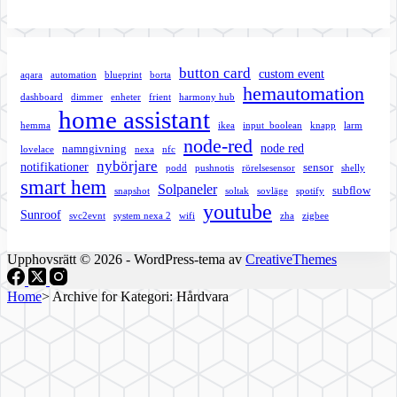
button card
custom event
aqara
automation
blueprint
borta
hemautomation
dashboard
dimmer
enheter
frient
harmony hub
home assistant
hemma
ikea
input_boolean
knapp
larm
node-red
node red
namngivning
lovelace
nexa
nfc
nybörjare
notifikationer
sensor
podd
pushnotis
rörelsesensor
shelly
smart hem
Solpaneler
subflow
snapshot
soltak
sovläge
spotify
youtube
Sunroof
svc2evnt
system nexa 2
wifi
zha
zigbee
Upphovsrätt © 2026 - WordPress-tema av
CreativeThemes
Home
>
Archive for
Kategori:
Hårdvara