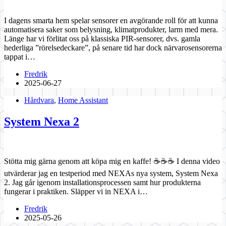
I dagens smarta hem spelar sensorer en avgörande roll för att kunna
automatisera saker som belysning, klimatprodukter, larm med mera.
Länge har vi förlitat oss på klassiska PIR-sensorer, dvs. gamla
hederliga ”rörelsedeckare”, på senare tid har dock närvarosensorerna
tappat i…
Fredrik
2025-06-27
Hårdvara
,
Home Assistant
System Nexa 2
Stötta mig gärna genom att köpa mig en kaffe! ☕☕☕ I denna video
utvärderar jag en testperiod med NEXAs nya system, System Nexa
2. Jag går igenom installationsprocessen samt hur produkterna
fungerar i praktiken. Släpper vi in NEXA i…
Fredrik
2025-05-26