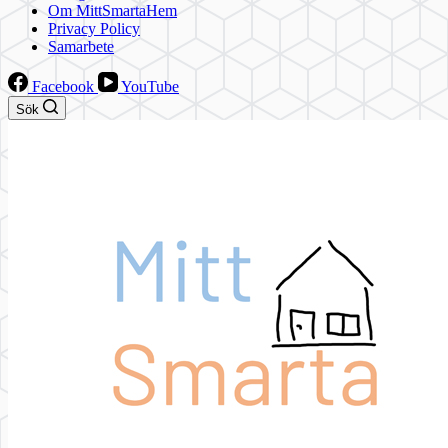
Om MittSmartaHem
Privacy Policy
Samarbete
Facebook
YouTube
Sök