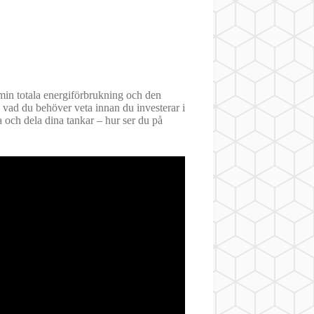
: min totala energiförbrukning och den
 vad du behöver veta innan du investerar i
a och dela dina tankar – hur ser du på