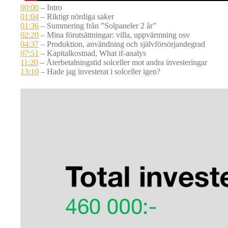
00:00
– Intro
01:04
– Riktigt nördiga saker
01:36
– Summering från ”Solpaneler 2 år”
02:20
– Mina förutsättningar: villa, uppvärmning osv
04:37
– Produktion, användning och självförsörjandegrad
07:51
– Kapitalkostnad, What if-analys
11:20
– Återbetalningstid solceller mot andra investeringar
13:10
– Hade jag investerat i solceller igen?