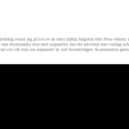
vändning svarar jag på två av de mest ställda frågorna från förra videon
 om min ekonomiska resa med solpaneler, hur det påverkar min vardag och
serad och vill veta om solpaneler är värt investeringen. Kommentera gärn