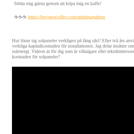
Stötta mig gärna genom att köpa mig en kaffe!
☕☕☕
https://buymeacoffee.com/mittsmartahem
Hur lönar sig solpaneler verkligen på lång sikt? Efter två års an
verkliga kapitalkostnaden för installationen. Jag delar insikter
solenergi. Videon är för dig som är villaägare eller teknikintres
kostnaden för solpaneler?