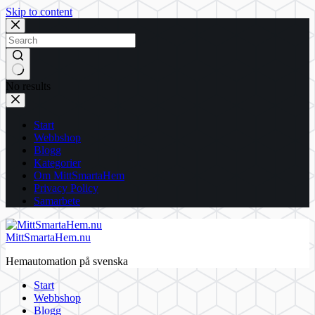
Skip to content
No results
Start
Webbshop
Blogg
Kategorier
Om MittSmartaHem
Privacy Policy
Samarbete
MittSmartaHem.nu
Hemautomation på svenska
Start
Webbshop
Blogg