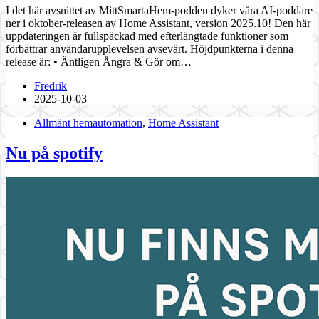
I det här avsnittet av MittSmartaHem-podden dyker våra AI-poddare
ner i oktober-releasen av Home Assistant, version 2025.10! Den här
uppdateringen är fullspäckad med efterlängtade funktioner som
förbättrar användarupplevelsen avsevärt. Höjdpunkterna i denna
release är: • Äntligen Ångra & Gör om…
Fredrik
2025-10-03
Allmänt hemautomation
,
Home Assistant
Nu på spotify