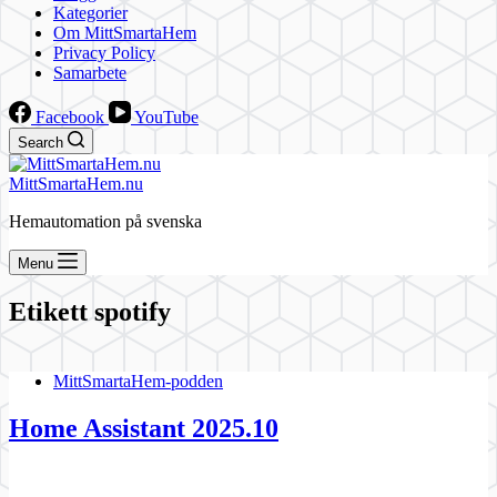
Kategorier
Om MittSmartaHem
Privacy Policy
Samarbete
Facebook
YouTube
Search
MittSmartaHem.nu
Hemautomation på svenska
Menu
Etikett
spotify
MittSmartaHem-podden
Home Assistant 2025.10