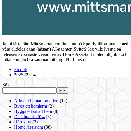
Ja, ni läste rätt. MittSmartaHem finns nu på Spotify tillsammans med
våra alldeles egna (nästan) AI-agenter. Syftet? Jag ville lyssna på
releasen av senaste versionen av Home Assistant i bilen till jobb och
hittade ingen bra sammanfattning. Nu finns den…
Fredrik
2025-09-14
Sök
Sök
Allmänt hemautomation
(12)
Bygg ett hemlarm
(2)
Bygga ett smart hem
(8)
Dashboard 2024
(3)
Hårdvara
(3)
Home Assistant
(38)