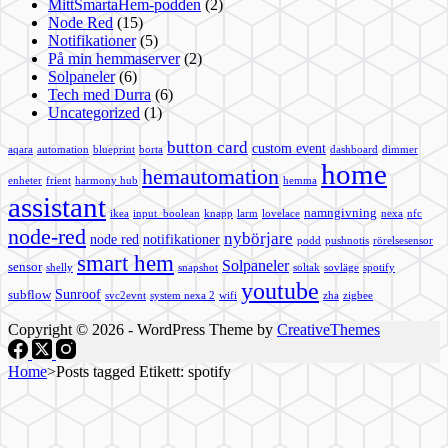
MittSmartaHem-podden
(2)
Node Red
(15)
Notifikationer
(5)
På min hemmaserver
(2)
Solpaneler
(6)
Tech med Durra
(6)
Uncategorized
(1)
button card
custom event
aqara
automation
blueprint
borta
dashboard
dimmer
home
hemautomation
enheter
frient
harmony hub
hemma
assistant
namngivning
ikea
input_boolean
knapp
larm
lovelace
nexa
nfc
node-red
nybörjare
node red
notifikationer
podd
pushnotis
rörelsesensor
smart hem
Solpaneler
sensor
shelly
snapshot
soltak
sovläge
spotify
youtube
Sunroof
subflow
svc2evnt
system nexa 2
wifi
zha
zigbee
Copyright © 2026 - WordPress Theme by
CreativeThemes
Home
>
Posts tagged
Etikett:
spotify