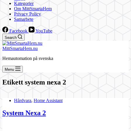
Kategorier
Om MittSmartaHem
Privacy Policy
Samarbete
Facebook
YouTube
Search
MittSmartaHem.nu
Hemautomation på svenska
Menu
Etikett
system nexa 2
Hårdvara
,
Home Assistant
System Nexa 2