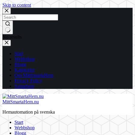
Skip to content
No results
Start
Webbshop
Blogg
Kategorier
Om MittSmartaHem
Privacy Policy
Samarbete
MittSmartaHem.nu
Hemautomation på svenska
Start
Webbshop
Blogg