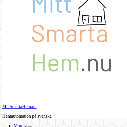
MittSmartaHem.nu
Hemautomation på svenska
More