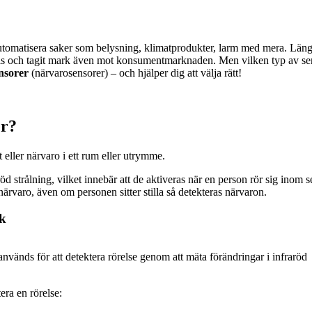
utomatisera saker som belysning, klimatprodukter, larm med mera. Länge 
pris och tagit mark även mot konsumentmarknaden. Men vilken typ av sen
sorer
(närvarosensorer) – och hjälper dig att välja rätt!
er?
 eller närvaro i ett rum eller utrymme.
röd strålning, vilket innebär att de aktiveras när en person rör sig inom
ärvaro, även om personen sitter stilla så detekteras närvaron.
ik
nvänds för att detektera rörelse genom att mäta förändringar i infraröd
ra en rörelse: