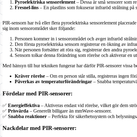
Pyroelektriska sensorelement
– Dessa är små sensorer som reag
Fresnel-lins
– En plastlins som fokuserar infraröd strålning på
PIR-sensorn har två eller flera pyroelektriska sensorelement placerad
sig inom sensorområdet sker följande:
Personen kommer in i sensorområdet och avger infraröd strålni
Den första pyroelektriska sensorn registrerar en ökning av infrar
När personen fortsätter att röra sig, registrerar den andra pyro
Sensorn tolkar denna förändring som rörelse och aktiverar en u
Med hänsyn till hur tekniken fungerar har därför PIR-sensorer vissa b
Kräver rörelse
– Om en person står stilla, registreras ingen fö
Påverkas av temperaturförändringar
– Snabba temperaturväx
Fördelar med PIR-sensorer:
✅
Energieffektiva
– Aktiveras endast vid rörelse, vilket gör dem str
✅
Prisvärda
– Generellt billigare än mmWave-sensorer.
✅
Snabba reaktioner
– Perfekta för säkerhetssystem och belysnings
Nackdelar med PIR-sensorer: