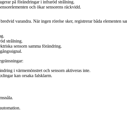
erar på förändringar i infraröd strålning.
 sensorelementen och ökar sensorens räckvidd.
e bredvid varandra. När ingen rörelse sker, registrerar båda elementen
ng.
öd strålning.
elektriska sensorn samma förändring.
tgångssignal.
egränsningar:
rändring i värmemönstret och sensorn aktiveras inte.
lingar kan orsaka falsklarm.
ömsnåla.
automation.