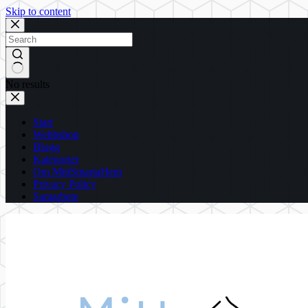
Skip to content
No results
Start
Webbshop
Blogg
Kategorier
Om MittSmartaHem
Privacy Policy
Samarbete