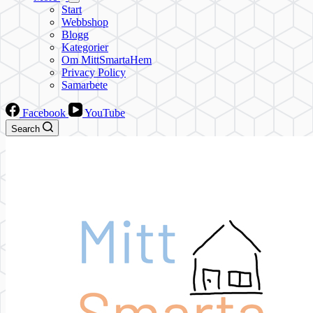
Start
Webbshop
Blogg
Kategorier
Om MittSmartaHem
Privacy Policy
Samarbete
Facebook
YouTube
Search