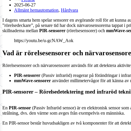
2025-06-27
Allmänt hemautomation
,
Hårdvara
I dagens smarta hem spelar sensorer en avgörande roll för att kunna a
”rörelsedeckare”, på senare tid har dock närvarosensorerna tappat i 
skillnaderna mellan
PIR-sensorer
(rörelsesensorer) och
mmWave-sen
https://youtu.be/u-gcNAW_Aok
Vad är rörelsesensorer och närvarosensor
Rörelsesensorer och närvarosensorer används för att detektera aktivitet
PIR-sensorer
(Passiv infraröd) reagerar på förändringar i infra
mmWave-sensorer
använder millimetervågor för att känna av n
PIR-sensorer – Rörelsedetektering med infraröd tekn
En
PIR-sensor
(Passiv Infraröd sensor) är en elektronisk sensor som a
strålning, dvs. den värme som avges från exempelvis en människa.
En PIR-sensor består huvudsakligen av två komponenter för att detekte