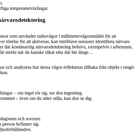
o.
ftiga temperaturväxlingar.
närvarodetektering
sor som använder radiovågor i millimetervågsområdet för att
äver rörelse för att aktiveras, kan mmWave-sensorer identifiera närvaro
oner där kontinuerlig närvarodetektering behövs, exempelvis i arbetsrum,
blir mörkt när du kanske råkat sitta där lite länge…
och analysera hur dessa vågor reflekteras tillbaka från objekt i omgi
tion.
ngar – om inget rör sig, ser den ingenting.
ummet – även om du sitter stilla, kan den se dig.
ardagsrum och sovrum.
 person befinner sig.
ljusförhållanden.