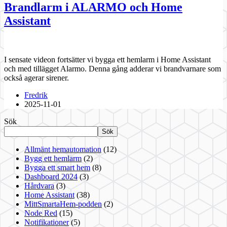
Brandlarm i ALARMO och Home
Assistant
I sensate videon fortsätter vi bygga ett hemlarm i Home Assistant
och med tillägget Alarmo. Denna gång adderar vi brandvarnare som
också agerar sirener.
Fredrik
2025-11-01
Sök
Sök
Allmänt hemautomation
(12)
Bygg ett hemlarm
(2)
Bygga ett smart hem
(8)
Dashboard 2024
(3)
Hårdvara
(3)
Home Assistant
(38)
MittSmartaHem-podden
(2)
Node Red
(15)
Notifikationer
(5)