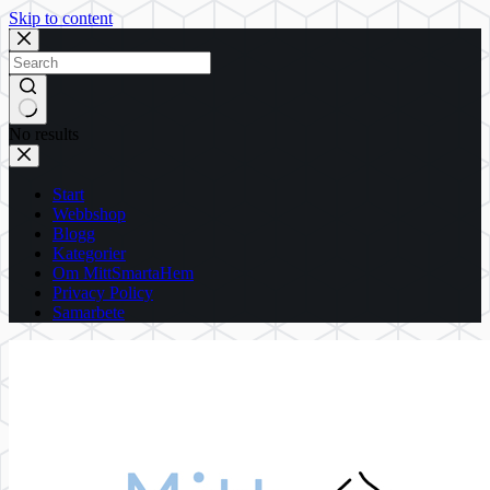
Skip to content
No results
Start
Webbshop
Blogg
Kategorier
Om MittSmartaHem
Privacy Policy
Samarbete