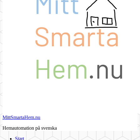
MittSmartaHem.nu
Hemautomation på svenska
Start