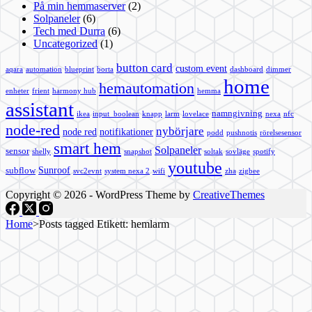
På min hemmaserver
(2)
Solpaneler
(6)
Tech med Durra
(6)
Uncategorized
(1)
button card
custom event
aqara
automation
blueprint
borta
dashboard
dimmer
home
hemautomation
enheter
frient
harmony hub
hemma
assistant
namngivning
ikea
input_boolean
knapp
larm
lovelace
nexa
nfc
node-red
nybörjare
node red
notifikationer
podd
pushnotis
rörelsesensor
smart hem
Solpaneler
sensor
shelly
snapshot
soltak
sovläge
spotify
youtube
Sunroof
subflow
svc2evnt
system nexa 2
wifi
zha
zigbee
Copyright © 2026 - WordPress Theme by
CreativeThemes
Home
>
Posts tagged
Etikett:
hemlarm