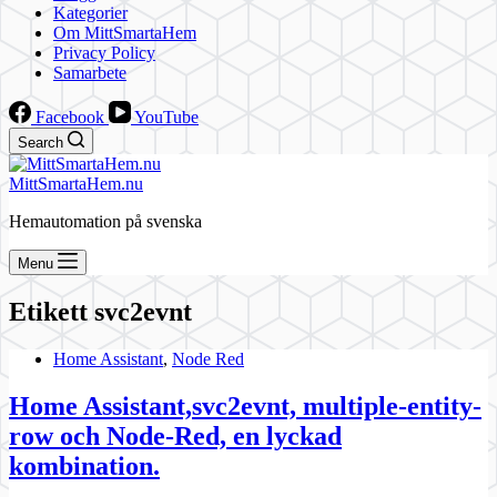
Kategorier
Om MittSmartaHem
Privacy Policy
Samarbete
Facebook
YouTube
Search
MittSmartaHem.nu
Hemautomation på svenska
Menu
Etikett
svc2evnt
Home Assistant
,
Node Red
Home Assistant,svc2evnt, multiple-entity-
row och Node-Red, en lyckad
kombination.