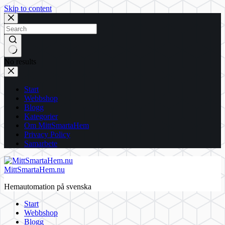
Skip to content
No results
Start
Webbshop
Blogg
Kategorier
Om MittSmartaHem
Privacy Policy
Samarbete
MittSmartaHem.nu
Hemautomation på svenska
Start
Webbshop
Blogg