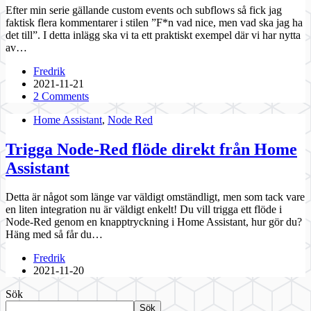
Efter min serie gällande custom events och subflows så fick jag
faktisk flera kommentarer i stilen ”F*n vad nice, men vad ska jag ha
det till”. I detta inlägg ska vi ta ett praktiskt exempel där vi har nytta
av…
Fredrik
2021-11-21
2 Comments
Home Assistant
,
Node Red
Trigga Node-Red flöde direkt från Home
Assistant
Detta är något som länge var väldigt omständligt, men som tack vare
en liten integration nu är väldigt enkelt! Du vill trigga ett flöde i
Node-Red genom en knapptryckning i Home Assistant, hur gör du?
Häng med så får du…
Fredrik
2021-11-20
Sök
Sök