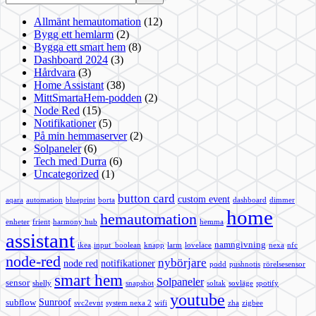
Allmänt hemautomation
(12)
Bygg ett hemlarm
(2)
Bygga ett smart hem
(8)
Dashboard 2024
(3)
Hårdvara
(3)
Home Assistant
(38)
MittSmartaHem-podden
(2)
Node Red
(15)
Notifikationer
(5)
På min hemmaserver
(2)
Solpaneler
(6)
Tech med Durra
(6)
Uncategorized
(1)
button card
custom event
aqara
automation
blueprint
borta
dashboard
dimmer
home
hemautomation
enheter
frient
harmony hub
hemma
assistant
namngivning
ikea
input_boolean
knapp
larm
lovelace
nexa
nfc
node-red
nybörjare
node red
notifikationer
podd
pushnotis
rörelsesensor
smart hem
Solpaneler
sensor
shelly
snapshot
soltak
sovläge
spotify
youtube
Sunroof
subflow
svc2evnt
system nexa 2
wifi
zha
zigbee