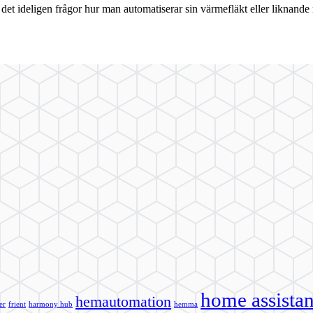
 ideligen frågor hur man automatiserar sin värmefläkt eller liknande m
home assistan
hemautomation
er
frient
harmony hub
hemma