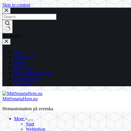
Skip to content
No results
Start
Webbshop
Blogg
Kategorier
Om MittSmartaHem
Privacy Policy
Samarbete
MittSmartaHem.nu
Hemautomation på svenska
More
Start
Webbshop