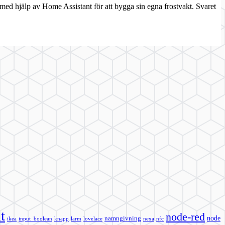
ed hjälp av Home Assistant för att bygga sin egna frostvakt. Svaret
t
node-red
node
namngivning
ikea
input_boolean
knapp
larm
lovelace
nexa
nfc