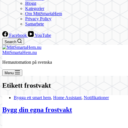
Blogg
Kategorier
Om MittSmartaHem
Privacy Policy
Samarbete
Facebook
YouTube
Search
MittSmartaHem.nu
Hemautomation på svenska
Menu
Etikett
frostvakt
Bygga ett smart hem
,
Home Assistant
,
Notifikationer
Bygg din egna frostvakt