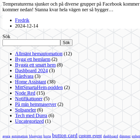
Temperaturerna sjunker och på diverse grupper på Facebook kommer det
kommer nedan! Stanna kvar hela vägen ner så bygger…
Fredrik
2024-12-14
Sök
Sök
Allmänt hemautomation
(12)
Bygg ett hemlarm
(2)
Bygga ett smart hem
(8)
Dashboard 2024
(3)
Hårdvara
(3)
Home Assistant
(38)
MittSmartaHem-podden
(2)
Node Red
(15)
Notifikationer
(5)
På min hemmaserver
(2)
Solpaneler
(6)
Tech med Durra
(6)
Uncategorized
(1)
button card
custom event
aqara
automation
blueprint
borta
dashboard
dimmer
enhet